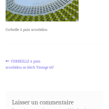
Corbeille à pain scoubidou
Navigation
Article
CORBEILLE à pain
précédent :
scoubidou so kitch Vintage 60’
de
l’article
Laisser un commentaire