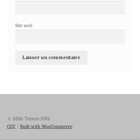
Site web
© Mille Trésors 2026
CGV
Built with WooCommerce
.