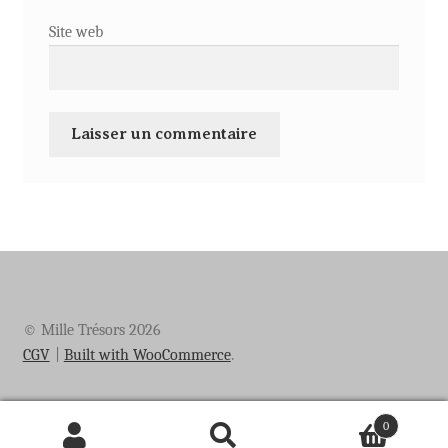
Site web
© Mille Trésors 2026
CGV
Built with WooCommerce
.
0