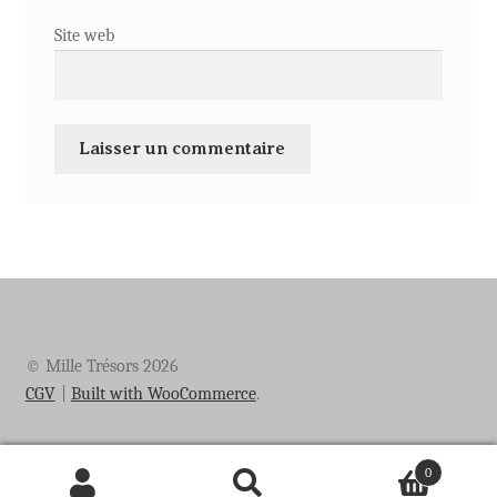
Site web
© Mille Trésors 2026
CGV
Built with WooCommerce
.
0