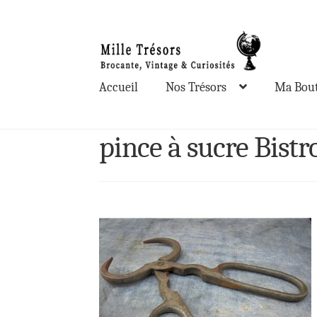
Aller
Aller
à
au
la
contenu
Accueil
Nos Trésors
Ma Bout
navigation
pince à sucre Bistr