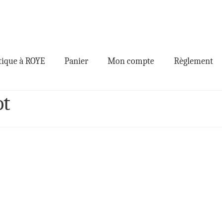
ique à ROYE
Panier
Mon compte
Règlement
ot