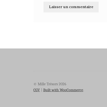
© Mille Trésors 2026
CGV
Built with WooCommerce
.