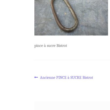
pince à sucre Bistrot
Navigation
Article
Ancienne PINCE à SUCRE Bistrot
précédent :
de
l’article