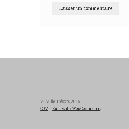
© Mille Trésors 2026
CGV
Built with WooCommerce
.