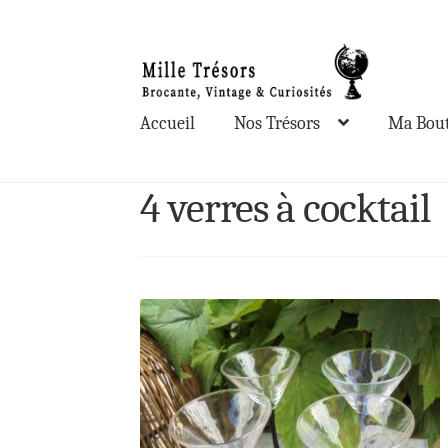
Aller
Aller
à
au
la
contenu
Accueil
Nos Trésors
Ma Bout
navigation
4 verres à cocktail