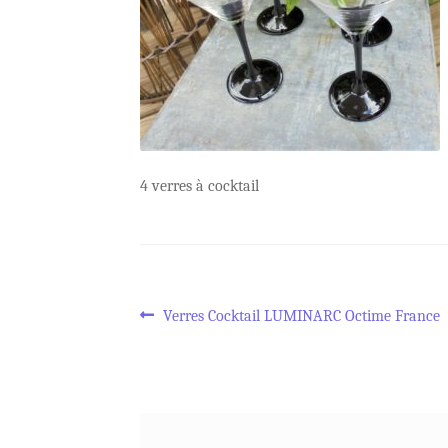
4 verres à cocktail
Navigation
Article
Verres Cocktail LUMINARC Octime France
précédent :
de
l’article