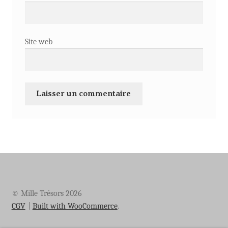
Site web
© Mille Trésors 2026
CGV
Built with WooCommerce
.