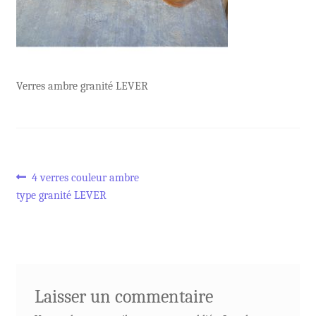
Verres ambre granité LEVER
Navigation
Article
4 verres couleur ambre
précédent :
type granité LEVER
de
l’article
Laisser un commentaire