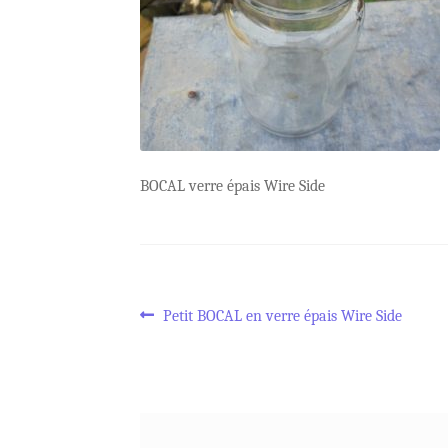
BOCAL verre épais Wire Side
Navigation
Article
Petit BOCAL en verre épais Wire Side
précédent :
de
l’article