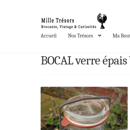
Aller
Aller
à
au
la
contenu
Accueil
Nos Trésors
Ma Bout
navigation
BOCAL verre épais 