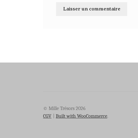
© Mille Trésors 2026
CGV
Built with WooCommerce
.