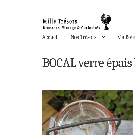
Aller
Aller
à
au
la
contenu
Accueil
Nos Trésors
Ma Bout
navigation
BOCAL verre épais 