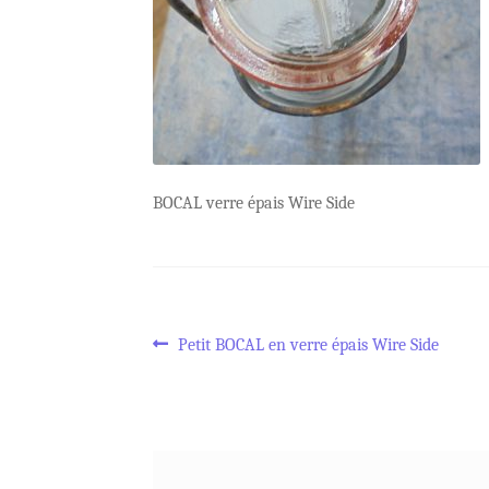
BOCAL verre épais Wire Side
Navigation
Article
Petit BOCAL en verre épais Wire Side
précédent :
de
l’article