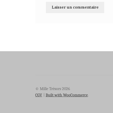
© Mille Trésors 2026
CGV
Built with WooCommerce
.