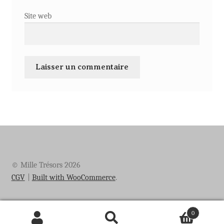
Site web
© Mille Trésors 2026
CGV
Built with WooCommerce
.
0