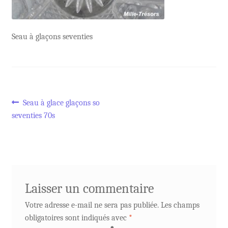
Seau à glaçons seventies
Navigation
Article
Seau à glace glaçons so
précédent :
seventies 70s
de
l’article
Laisser un commentaire
Votre adresse e-mail ne sera pas publiée.
Les champs
obligatoires sont indiqués avec
*