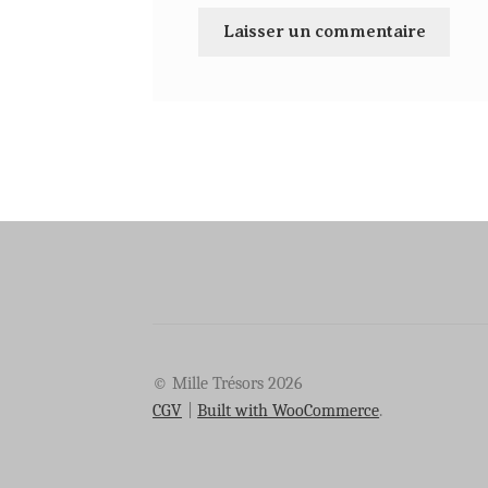
© Mille Trésors 2026
CGV
Built with WooCommerce
.