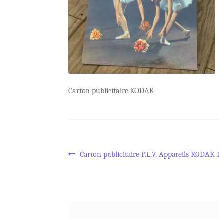
Carton publicitaire KODAK
Navigation
Article
Carton publicitaire P.L.V. Appareils KODAK 
précédent :
de
l’article