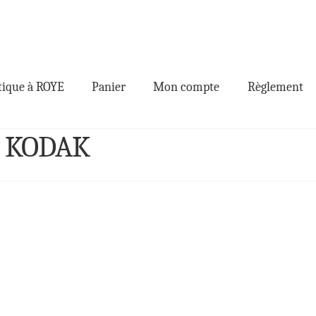
ique à ROYE
Panier
Mon compte
Règlement
re KODAK