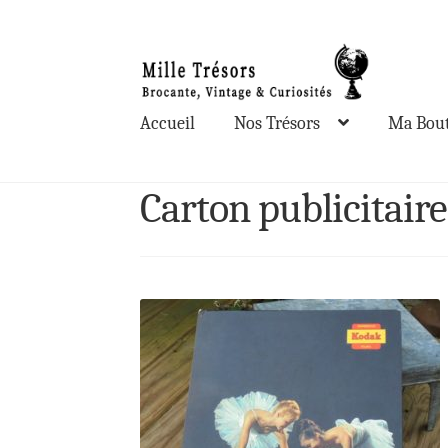
Aller
Aller
à
au
la
contenu
Accueil
Nos Trésors
Ma Bout
navigation
Carton publicitai