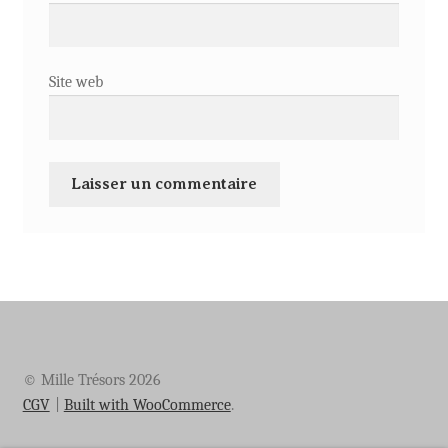
Site web
© Mille Trésors 2026
CGV
Built with WooCommerce
.