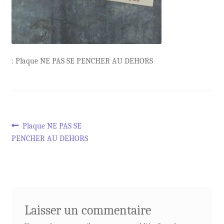
: Plaque NE PAS SE PENCHER AU DEHORS
Navigation
Article
Plaque NE PAS SE
précédent :
PENCHER AU DEHORS
de
l’article
Laisser un commentaire