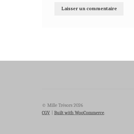
© Mille Trésors 2026
CGV
Built with WooCommerce
.