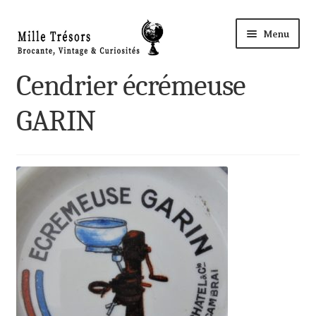
Aller
Aller
Menu
à
au
la
contenu
Accueil
Cendrier écrémeuse
navigation
Ouvri
GARIN
Nos Trésors
le
menu
Ma Boutique à ROYE
enfant
Panier
Mon compte
Règlement