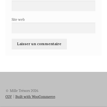
Site web
© Mille Trésors 2026
CGV
Built with WooCommerce
.