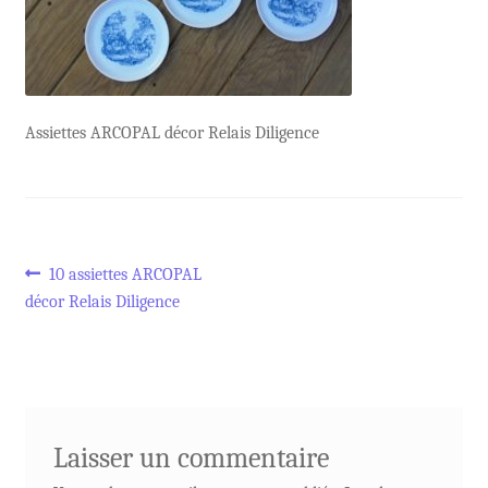
Assiettes ARCOPAL décor Relais Diligence
Navigation
Article
10 assiettes ARCOPAL
précédent :
décor Relais Diligence
de
l’article
Laisser un commentaire