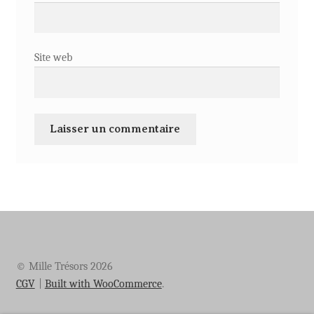
Site web
© Mille Trésors 2026
CGV
Built with WooCommerce
.