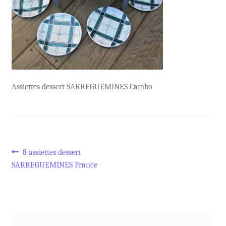
Assiettes dessert SARREGUEMINES Cambo
Navigation
Article
8 assiettes dessert
précédent :
SARREGUEMINES France
de
l’article