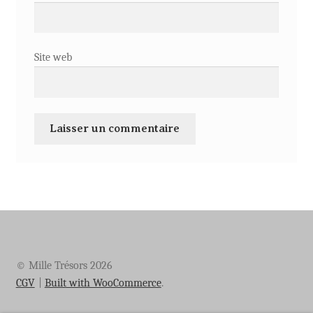
Site web
© Mille Trésors 2026
CGV
Built with WooCommerce
.