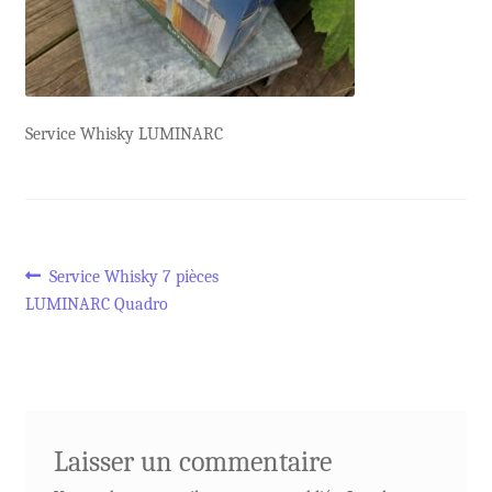
Service Whisky LUMINARC
Navigation
Article
Service Whisky 7 pièces
précédent :
LUMINARC Quadro
de
l’article
Laisser un commentaire