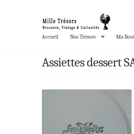
Aller
Aller
à
au
la
contenu
Accueil
Nos Trésors
Ma Bout
navigation
Assiettes desser