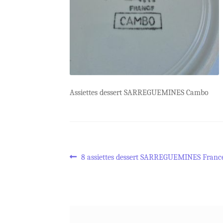
Assiettes dessert SARREGUEMINES Cambo
Navigation
Article
8 assiettes dessert SARREGUEMINES Franc
précédent :
de
l’article