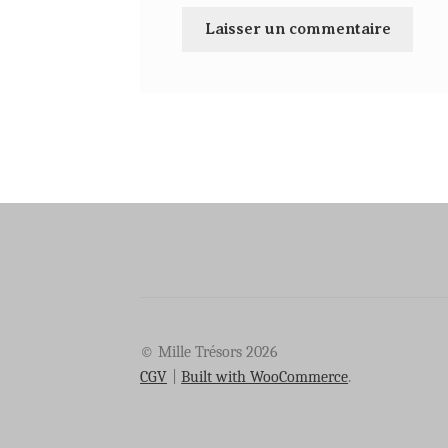
© Mille Trésors 2026
CGV
Built with WooCommerce
.