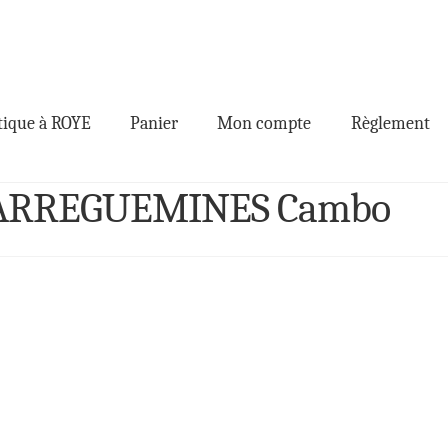
ique à ROYE
Panier
Mon compte
Règlement
t SARREGUEMINES Cambo