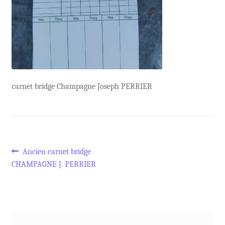
carnet bridge Champagne Joseph PERRIER
Navigation
Article
Ancien carnet bridge
précédent :
CHAMPAGNE J. PERRIER
de
l’article