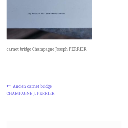
carnet bridge Champagne Joseph PERRIER
Navigation
Article
Ancien carnet bridge
précédent :
CHAMPAGNE J. PERRIER
de
l’article