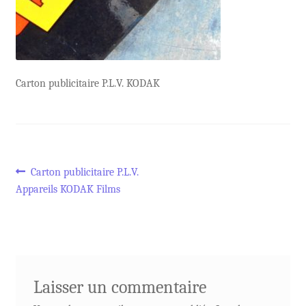
Carton publicitaire P.L.V. KODAK
Navigation
Article
Carton publicitaire P.L.V.
précédent :
Appareils KODAK Films
de
l’article
Laisser un commentaire