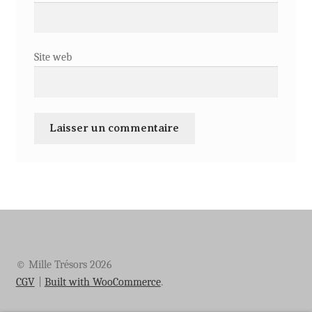
Site web
© Mille Trésors 2026
CGV
Built with WooCommerce
.