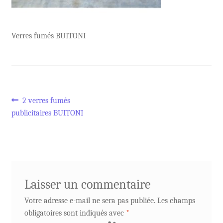
Verres fumés BUITONI
Navigation
Article
2 verres fumés
précédent :
publicitaires BUITONI
de
l’article
Laisser un commentaire
Votre adresse e-mail ne sera pas publiée.
Les champs
obligatoires sont indiqués avec
*