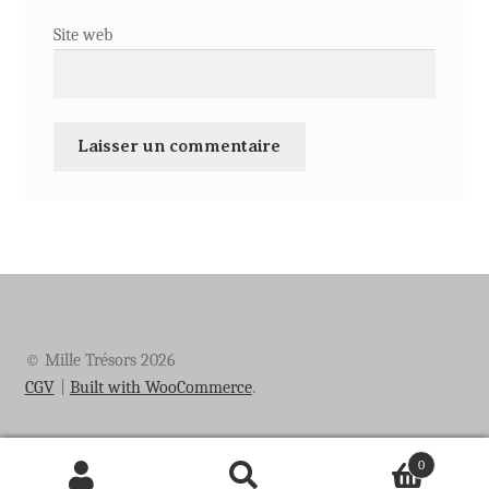
Site web
© Mille Trésors 2026
CGV
Built with WooCommerce
.
0