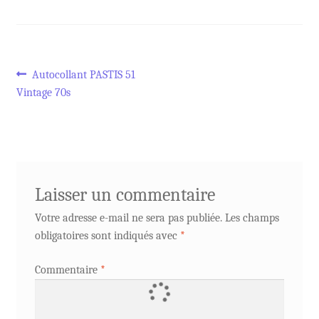
Navigation
Article
Autocollant PASTIS 51
précédent :
Vintage 70s
de
l’article
Laisser un commentaire
Votre adresse e-mail ne sera pas publiée.
Les champs
obligatoires sont indiqués avec
*
Commentaire
*