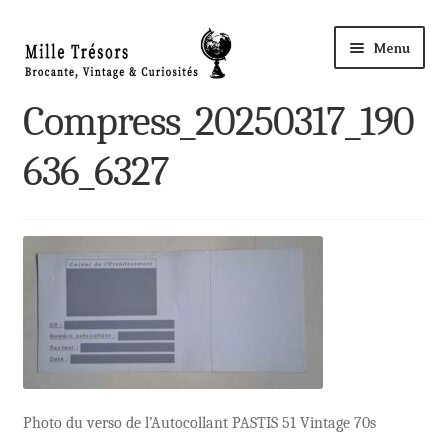
Aller
Aller
Menu
à
au
la
contenu
Accueil
Compress_20250317_190
navigation
Ouvri
636_6327
Nos Trésors
le
menu
Ma Boutique à ROYE
enfant
Panier
Mon compte
Règlement
Photo du verso de l’Autocollant PASTIS 51 Vintage 70s