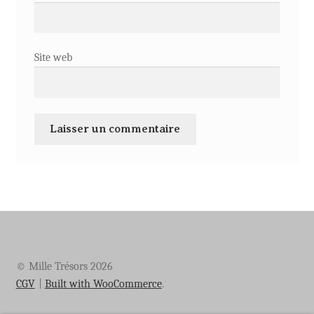
Site web
© Mille Trésors 2026
CGV
Built with WooCommerce
.