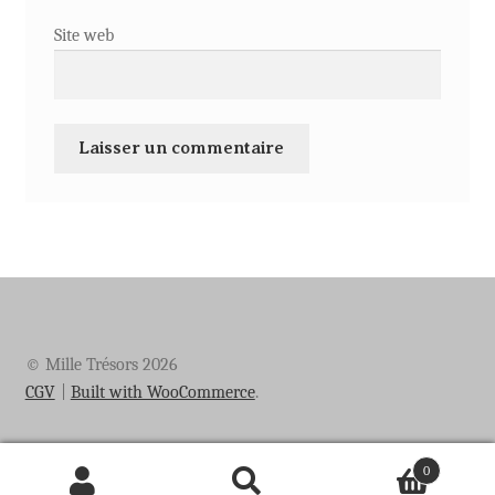
Site web
© Mille Trésors 2026
CGV
Built with WooCommerce
.
0