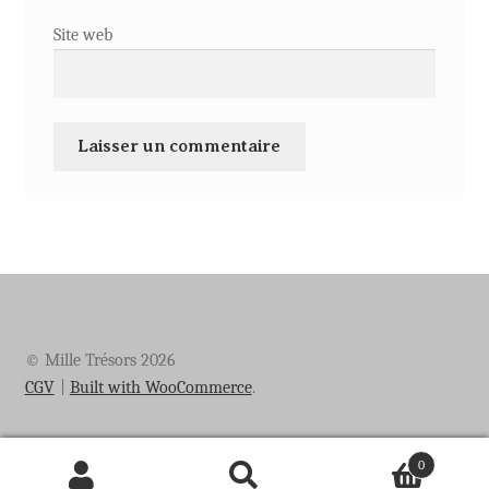
Site web
© Mille Trésors 2026
CGV
Built with WooCommerce
.
0