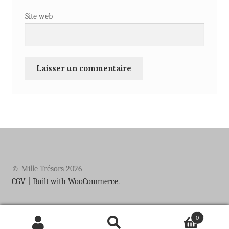
Site web
© Mille Trésors 2026
CGV
Built with WooCommerce
.
0