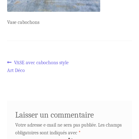
Vase cabochons
Navigation
Article
VASE avec cabochons style
précédent :
Art Déco
de
l’article
Laisser un commentaire
Votre adresse e-mail ne sera pas publiée.
Les champs
obligatoires sont indiqués avec
*