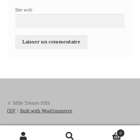
Site web
© Mille Trésors 2026
CGV
Built with WooCommerce
.
0