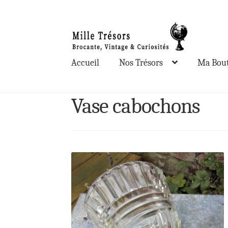
Aller
Aller
à
au
la
contenu
Accueil
Nos Trésors
Ma Bout
navigation
Vase cabochons