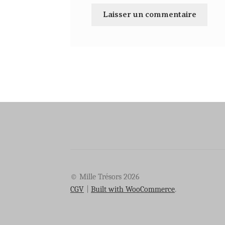
© Mille Trésors 2026
CGV
Built with WooCommerce
.