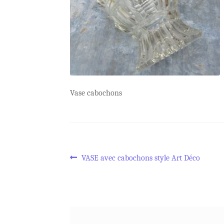
Vase cabochons
Navigation
Article
VASE avec cabochons style Art Déco
précédent :
de
l’article