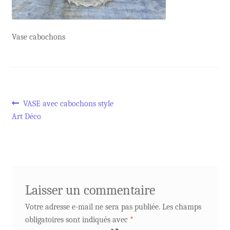
Vase cabochons
Navigation
Article
VASE avec cabochons style
précédent :
Art Déco
de
l’article
Laisser un commentaire
Votre adresse e-mail ne sera pas publiée.
Les champs
obligatoires sont indiqués avec
*