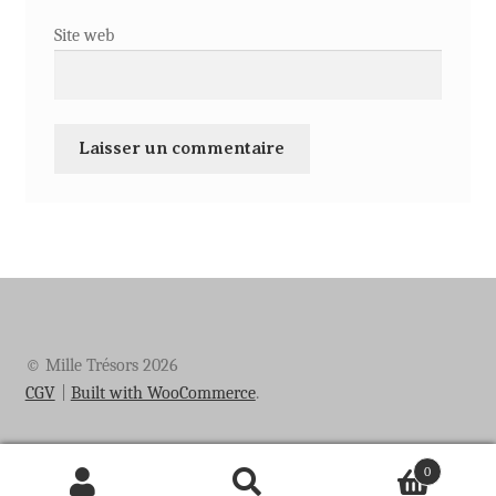
Site web
© Mille Trésors 2026
CGV
Built with WooCommerce
.
0