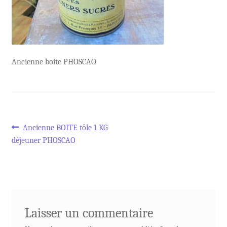
Ancienne boite PHOSCAO
Navigation
Article
Ancienne BOITE tôle 1 KG
précédent :
déjeuner PHOSCAO
de
l’article
Laisser un commentaire