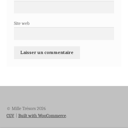
Site web
© Mille Trésors 2026
CGV
Built with WooCommerce
.