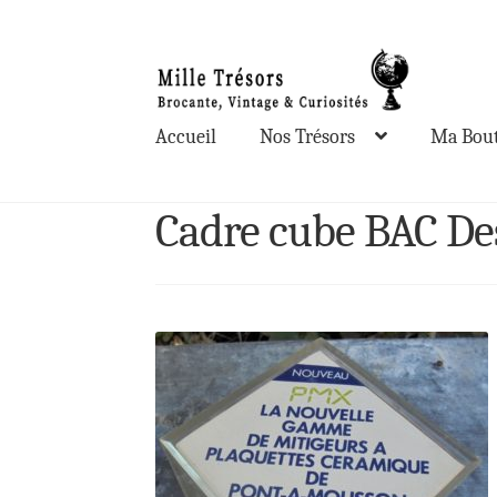
Aller
Aller
à
au
la
contenu
Accueil
Nos Trésors
Ma Bout
navigation
Cadre cube BAC De