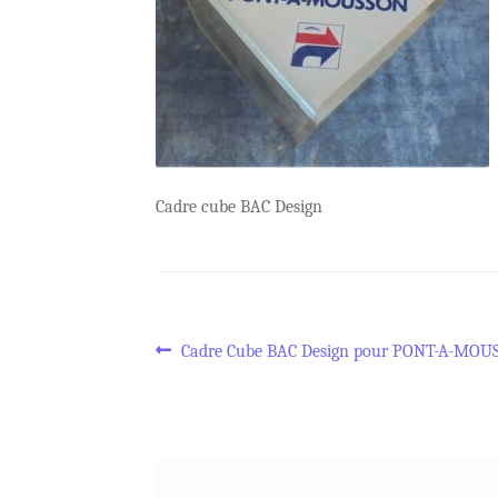
Cadre cube BAC Design
Navigation
Article
Cadre Cube BAC Design pour PONT-A-MOU
précédent :
de
l’article