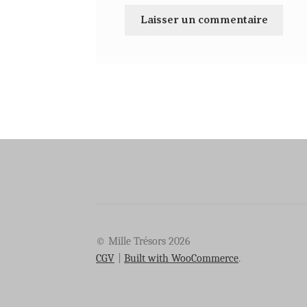
© Mille Trésors 2026
CGV
Built with WooCommerce
.