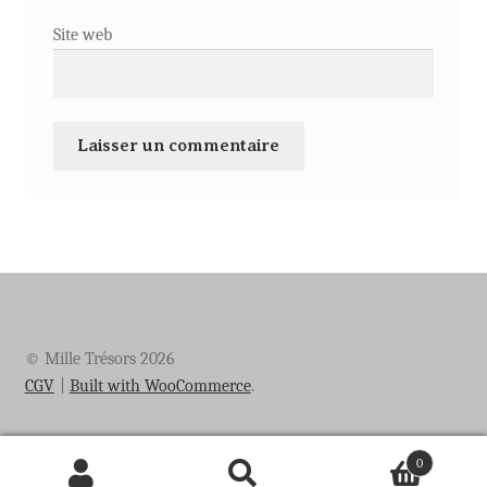
Site web
© Mille Trésors 2026
CGV
Built with WooCommerce
.
0