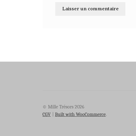
© Mille Trésors 2026
CGV
Built with WooCommerce
.