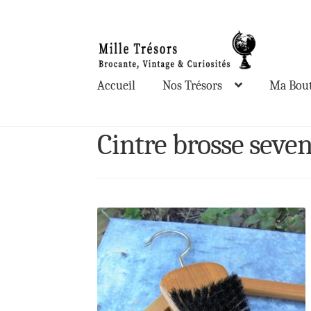
Aller
Aller
à
au
la
contenu
Accueil
Nos Trésors
Ma Bout
navigation
Cintre brosse seven