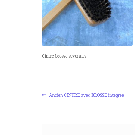
Cintre brosse seventies
Navigation
Article
Ancien CINTRE avec BROSSE intégrée
précédent :
de
l’article