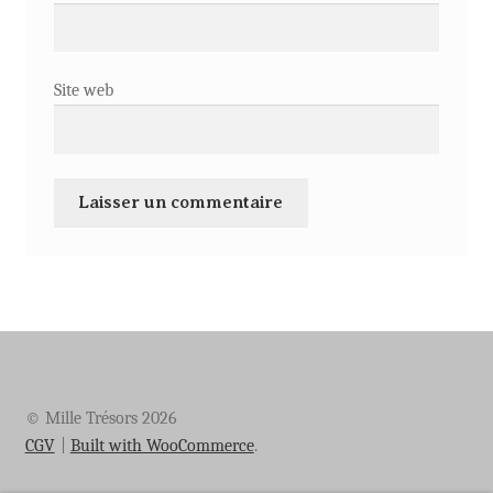
Site web
© Mille Trésors 2026
CGV
Built with WooCommerce
.