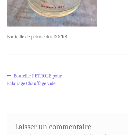
Bouteille de pétrole des DOCKS
Navigation
Article
Bouteille PETROLE pour
précédent :
Eclairage Chauffage vide
de
l’article
Laisser un commentaire