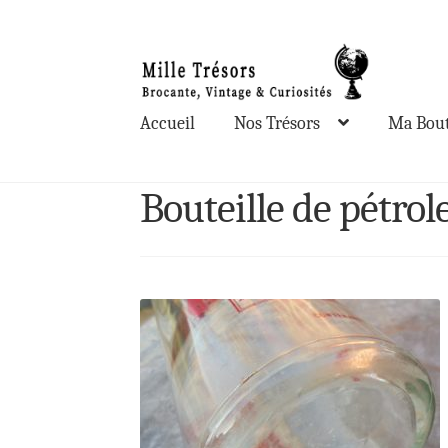
Aller
Aller
à
au
la
contenu
Accueil
Nos Trésors
Ma Bout
navigation
Bouteille de pétro