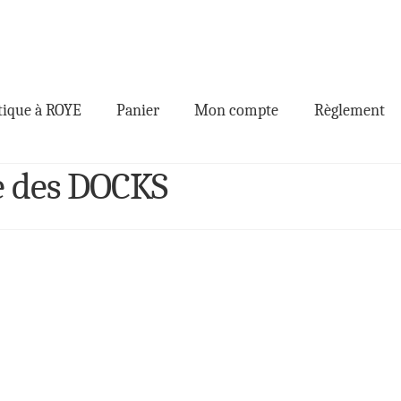
ique à ROYE
Panier
Mon compte
Règlement
le des DOCKS