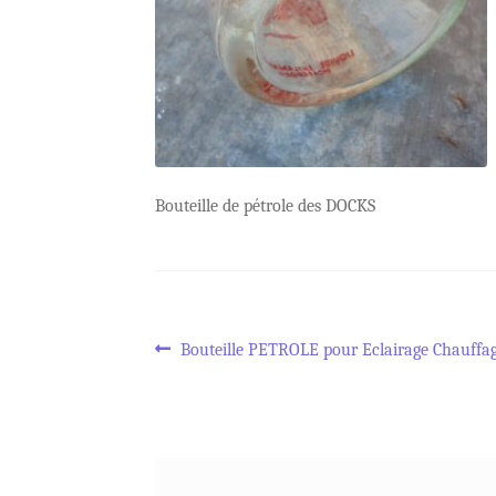
Bouteille de pétrole des DOCKS
Navigation
Article
Bouteille PETROLE pour Eclairage Chauffag
précédent :
de
l’article