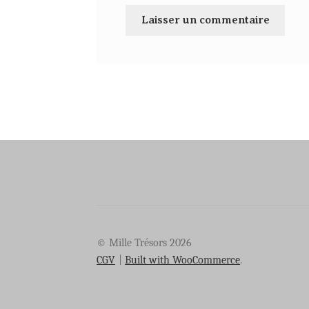
© Mille Trésors 2026
CGV
Built with WooCommerce
.