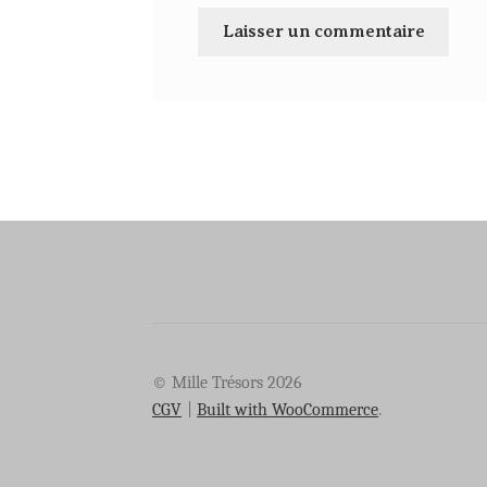
© Mille Trésors 2026
CGV
Built with WooCommerce
.