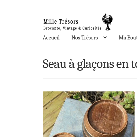
Aller
Aller
à
au
la
contenu
Accueil
Nos Trésors
Ma Bout
navigation
Seau à glaçons en 