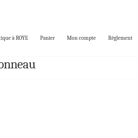
ique à ROYE
Panier
Mon compte
Règlement
tonneau