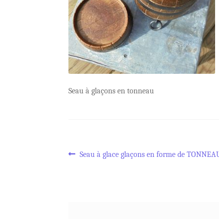
Seau à glaçons en tonneau
Navigation
Article
Seau à glace glaçons en forme de TONNEA
précédent :
de
l’article