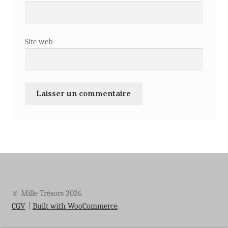
Site web
© Mille Trésors 2026
CGV
Built with WooCommerce
.