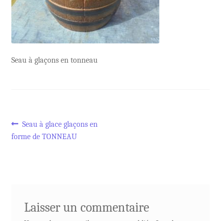
Seau à glaçons en tonneau
Navigation
Article
Seau à glace glaçons en
précédent :
forme de TONNEAU
de
l’article
Laisser un commentaire