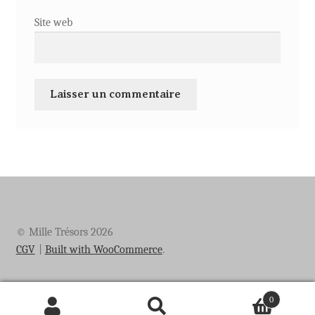
Site web
© Mille Trésors 2026
CGV
Built with WooCommerce
.
0