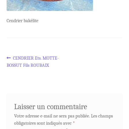
Cendrier bakélite
Navigation
Article
CENDRIER Ets. MOTTE-
précédent :
BOSSUT Fils ROUBAIX
de
l’article
Laisser un commentaire
Votre adresse e-mail ne sera pas publiée.
Les champs
obligatoires sont indiqués avec
*