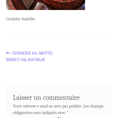
Cendrier bakélite
Navigation
Article
CENDRIER Ets. MOTTE-
précédent :
BOSSUT Fils ROUBAIX
de
l’article
Laisser un commentaire
Votre adresse e-mail ne sera pas publiée.
Les champs
obligatoires sont indiqués avec
*