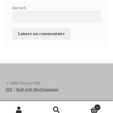
Site web
© Mille Trésors 2026
CGV
Built with WooCommerce
.
0