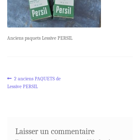
Anciens paquets Lessive PERSIL
Navigation
Article
2 anciens PAQUETS de
précédent :
Lessive PERSIL
de
l’article
Laisser un commentaire