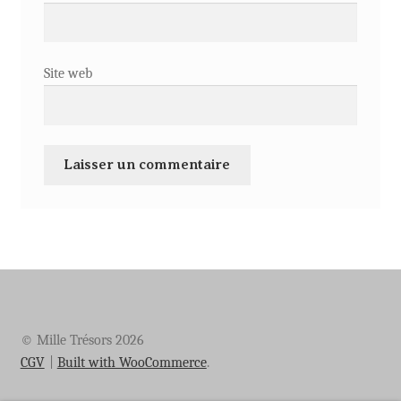
Site web
© Mille Trésors 2026
CGV
Built with WooCommerce
.