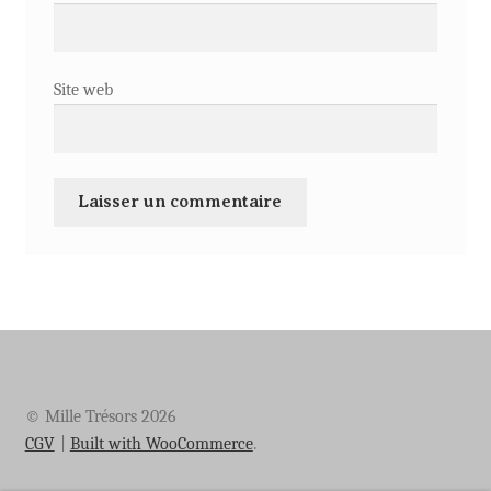
Site web
© Mille Trésors 2026
CGV
Built with WooCommerce
.