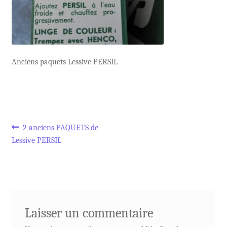
Anciens paquets Lessive PERSIL
Navigation
Article
2 anciens PAQUETS de
précédent :
Lessive PERSIL
de
l’article
Laisser un commentaire