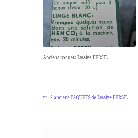
Anciens paquets Lessive PERSIL
Navigation
Article
2 anciens PAQUETS de Lessive PERSIL
précédent :
de
l’article