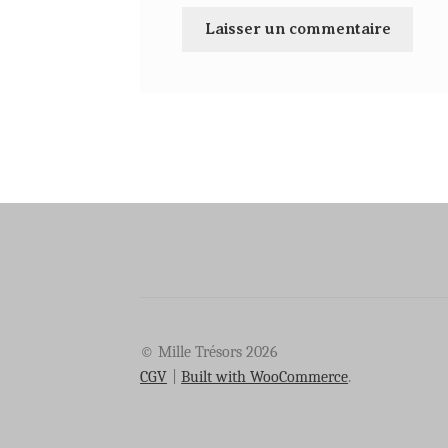
© Mille Trésors 2026
CGV
Built with WooCommerce
.