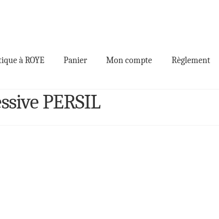
ique à ROYE
Panier
Mon compte
Règlement
ssive PERSIL