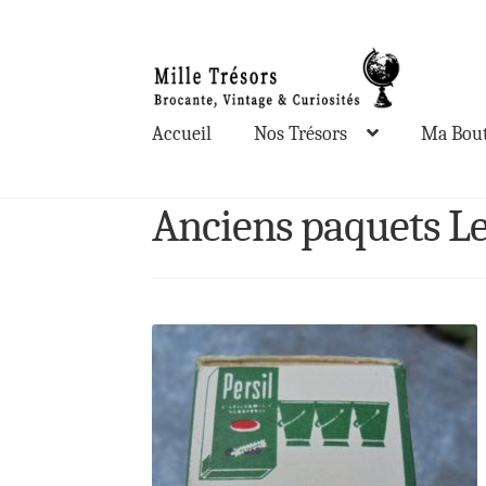
Aller
Aller
à
au
la
contenu
Accueil
Nos Trésors
Ma Bout
navigation
Anciens paquets Le