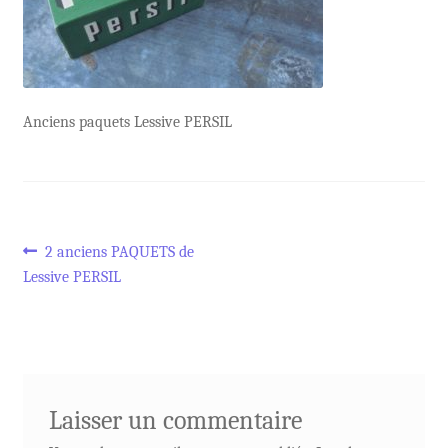
Anciens paquets Lessive PERSIL
Navigation
Article
2 anciens PAQUETS de
précédent :
Lessive PERSIL
de
l’article
Laisser un commentaire