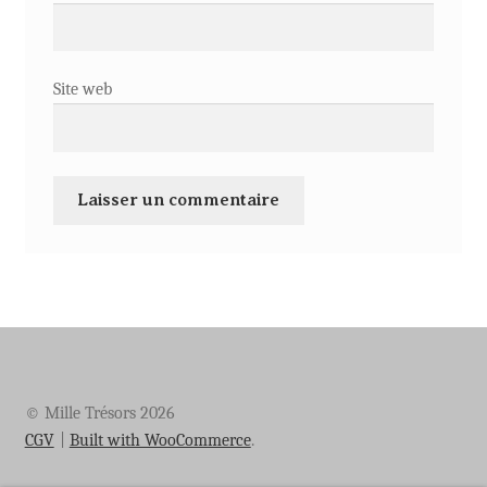
Site web
© Mille Trésors 2026
CGV
Built with WooCommerce
.