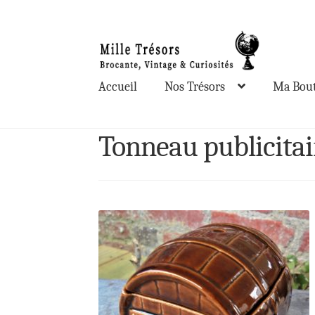
Aller
Aller
à
au
la
contenu
Accueil
Nos Trésors
Ma Bout
navigation
Tonneau publicita