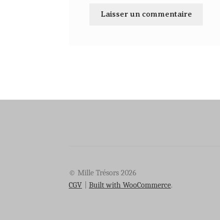
© Mille Trésors 2026
CGV
Built with WooCommerce
.