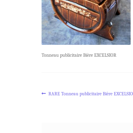
Tonneau publicitaire Bière EXCELSIOR
Navigation
Article
RARE Tonneau publicitaire Bière EXCELSI
précédent :
de
l’article