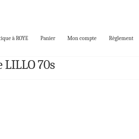
ique à ROYE
Panier
Mon compte
Règlement
e LILLO 70s