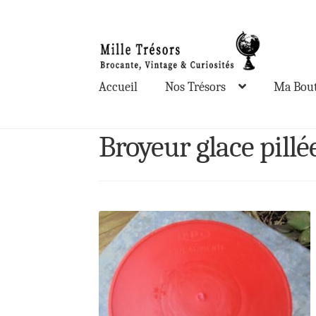
Aller
Aller
à
au
la
contenu
Accueil
Nos Trésors
Ma Bout
navigation
Broyeur glace pillé