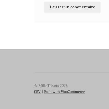
© Mille Trésors 2026
CGV
Built with WooCommerce
.