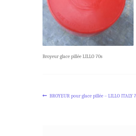
Broyeur glace pillée LILLO 70s
Navigation
Article
BROYEUR pour glace pillée – LILLO ITALY 
précédent :
de
l’article