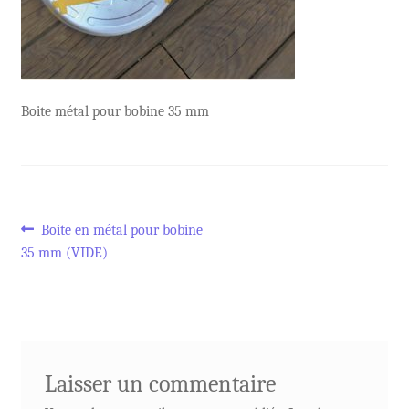
Boite métal pour bobine 35 mm
Navigation
Article
Boite en métal pour bobine
précédent :
35 mm (VIDE)
de
l’article
Laisser un commentaire