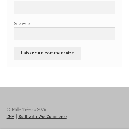
Site web
© Mille Trésors 2026
CGV
Built with WooCommerce
.