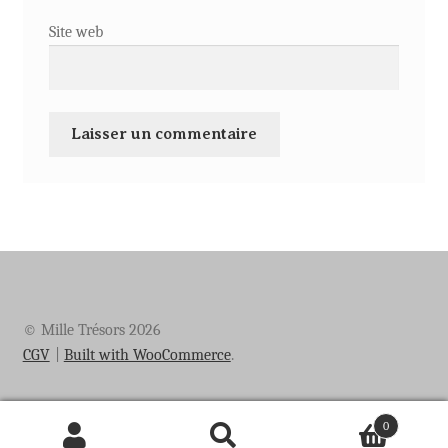
Site web
© Mille Trésors 2026
CGV
Built with WooCommerce
.
0