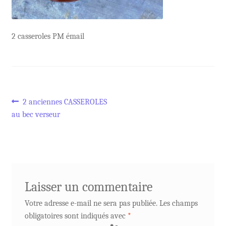
2 casseroles PM émail
Navigation
Article
2 anciennes CASSEROLES
précédent :
au bec verseur
de
l’article
Laisser un commentaire
Votre adresse e-mail ne sera pas publiée.
Les champs
obligatoires sont indiqués avec
*