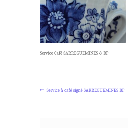
Service Café SARREGUEMINES & BP
Navigation
Article
Service à café signé SARREGUEMINES BP
précédent :
de
l’article