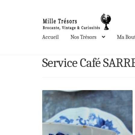
Aller
Aller
à
au
la
contenu
Accueil
Nos Trésors
Ma Bout
navigation
Service Café SAR