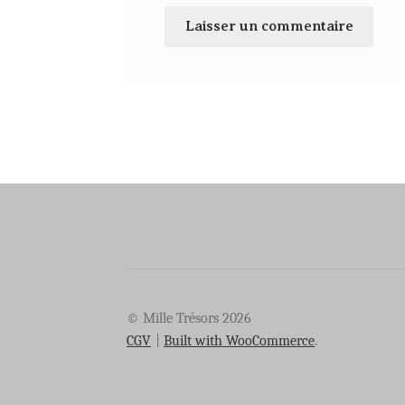
© Mille Trésors 2026
CGV
Built with WooCommerce
.