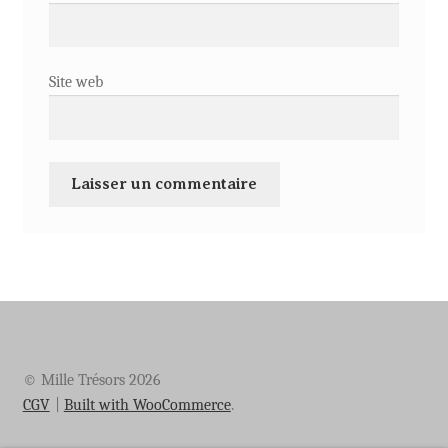
Site web
© Mille Trésors 2026
CGV
Built with WooCommerce
.