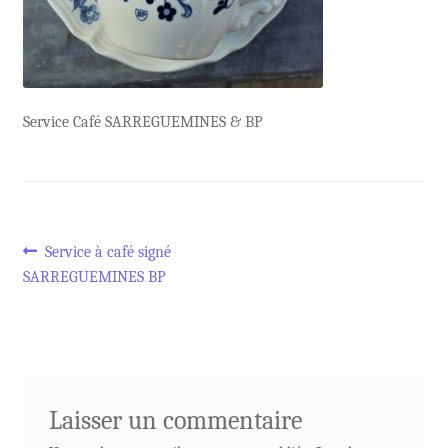
Service Café SARREGUEMINES & BP
Navigation
Article
Service à café signé
précédent :
SARREGUEMINES BP
de
l’article
Laisser un commentaire