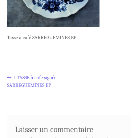
Tasse à café SARREGUEMINES BP
Navigation
Article
1 TASSE à café signée
précédent :
SARREGUEMINES BP
de
l’article
Laisser un commentaire