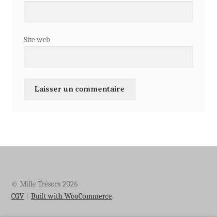
Site web
© Mille Trésors 2026
CGV
Built with WooCommerce
.